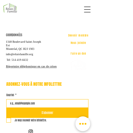
COORDONNÉES
Devenir membre
1340 Boulevard Saint-Joseph
Nous joindre
Est
Montréal, QC H2J 1M3
Faire un don
info@relaisfamille.org
Tel: 514-419-6632
Répertoire téléphonique en cas de crises
ABONNEZ-VOUS À NOTRE INFOLETTRE
Courriel
*
S'abonner
Je veux recevoir votre infolettre.