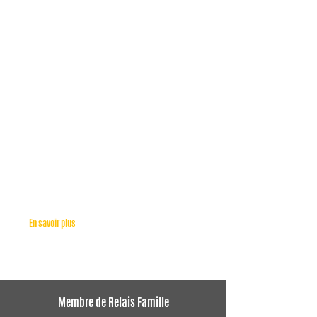
LIER LES RÉCITS AU-DELÀ DES BARREAUX
Découvrez une docusérie touchante qui donne la
parole aux proches de personnes incarcérées, à travers
le monde. Relais Famille a eu le privilège de participer
au projet « Lier les récits au-delà des barreaux » avec
Prison Insider.
En savoir plus
Membre de Relais Famille