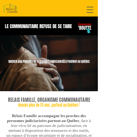
LE COMMUNAUTAIRE REFUSE DE SE TAIRE
SOUTIEN AUX PROCHES DE PERSONNES JUDICIARISÉES PARTOUT AU QUÉBEC
RELAIS FAMILLE, ORGANISME COMMUNAUTAIRE
depuis plus de 25 ans, partout au Québec !
Relais Famille accompagne les proches des
personnes judiciarisées partout au Québec
, face à
leur vécu lié au parcours de judiciarisation, en
mettant à disposition des ressources et des outils,
un espace d’écoute sécuritaire et de socialisation, et