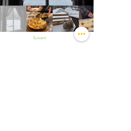
Suivant
CONTACT DETAILS
Become a member
1340 Saint-Joseph Boulevard
Contact us
East
Montreal, QC H2J 1M3
Make a donation
info@relaisfamille.org
Tel: 514-419-6632
Tel: 514-419-6632
SUBSCRIBE TO OUR NEWSLETTER
E-mail
*