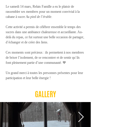
Le samedi 14 mars, Relais Famille a eu le plaisir de 
rassembler ses membres pour un moment convivial à la 
cabane à sucre 
Au pied de l’érable
.
Cette activité a permis de célébrer ensemble le temps des 
sucres dans une ambiance chaleureuse et accueillante. Au-
delà du repas, ce fut surtout une belle occasion de partager, 
d’échanger et de créer des liens.
Ces moments sont précieux : ils permettent à nos membres 
de briser l’isolement, de se rencontrer et de sentir qu’ils 
font pleinement partie d’une communauté. 💙
Un grand merci à toutes les personnes présentes pour leur 
participation et leur belle énergie !
GALLERY